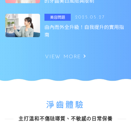
的牙齒美白風險與限制
美容問題
2025.05.27
由內而外全升級！自我提升的實用指
南
VIEW MORE
淨齒體驗
主打溫和不傷琺瑯質、不敏感の日常保養